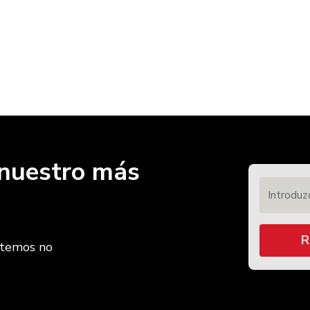
r nuestro más
Introduzca
R
etemos no