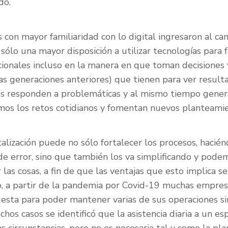
do.
con mayor familiaridad con lo digital ingresaron al ca
ólo una mayor disposición a utilizar tecnologías para fa
cionales incluso en la manera en que toman decisiones 
as generaciones anteriores) que tienen para ver result
os responden a problemáticas y al mismo tiempo gener
os los retos cotidianos y fomentan nuevos planteamie
italización puede no sólo fortalecer los procesos, hacié
e error, sino que también los va simplificando y pod
las cosas, a fin de que las ventajas que esto implica s
, a partir de la pandemia por Covid-19 muchas empres
uesta para poder mantener varias de sus operaciones sin
hos casos se identificó que la asistencia diaria a un e