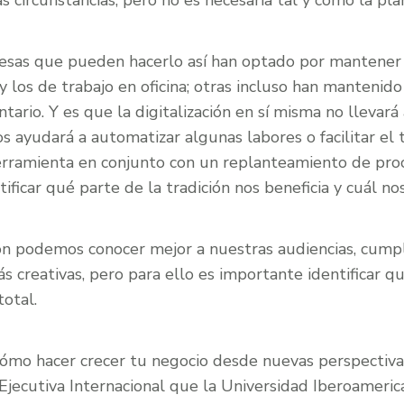
s circunstancias, pero no es necesaria tal y como la pl
sas que pueden hacerlo así han optado por mantener 
 y los de trabajo en oficina; otras incluso han mantenid
ntario. Y es que la digitalización en sí misma no llevar
 ayudará a automatizar algunas labores o facilitar el tr
rramienta en conjunto con un replanteamiento de proce
ficar qué parte de la tradición nos beneficia y cuál no
ción podemos conocer mejor a nuestras audiencias, cump
ás creativas, pero para ello es importante identificar q
total.
cómo hacer crecer tu negocio desde nuevas perspectivas
Ejecutiva Internacional que la Universidad Iberoameric