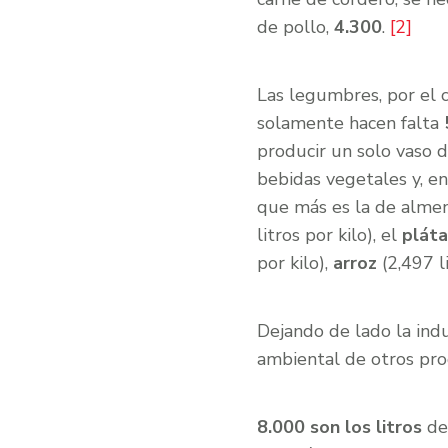
de pollo,
4.300
.
[2]
Las legumbres, por el c
solamente hacen falta
producir un solo vaso 
bebidas vegetales y, en
que más es la de alme
litros por kilo), el
plát
por kilo),
arroz
(2,497 li
Dejando de lado la ind
ambiental de otros pro
8.000 son los litros
de 