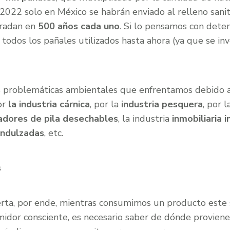
2022 solo en México se habrán enviado al relleno sani
radan en
500 años cada uno
. Si lo pensamos con deten
 todos los pañales utilizados hasta ahora (ya que se inv
es problemáticas ambientales que enfrentamos debido 
or
la industria cárnica
, por la
industria pesquera
, por 
adores de pila desechables
, la industria
inmobiliaria 
endulzadas
, etc.
s
rta, por ende, mientras consumimos un producto este s
umidor consciente, es necesario saber de dónde provien