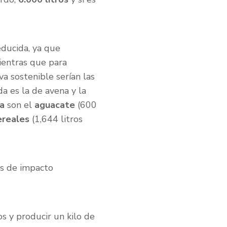
educida, ya que
ientras que para
iva sostenible serían las
a es la de avena y la
a
son el
aguacate
(600
ereales
(1,644 litros
os de impacto
s y producir un kilo de