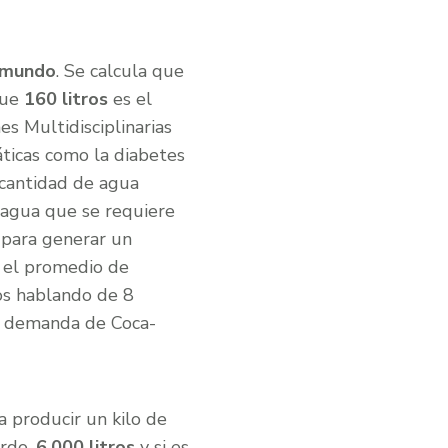
l mundo
. Se calcula que
que
160 litros
es el
s Multidisciplinarias
ticas como la diabetes
 cantidad de agua
agua que se requiere
 para generar un
 el promedio de
os hablando de 8
la demanda de Coca-
ra producir un kilo de
erdo,
6.000 litros
y si es