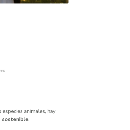
EER
s especies animales, hay
a sostenible
.