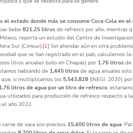
rjudica y que se necesita para se genere.
es el estado donde más se consume Coca-Cola en e
apas bebe
821.25 litros
de refresco por año, mientras 
éxico, reporta un estudio del Centro de Investigacione
tera Sur (Cimsur).
[1]
Sin ahondar aún en otra problemá
besidad que se han registrado en el país, calculemos la
 esos litros anuales (solo en Chiapas) por
1.76 litros
de 
. Estamos hablando de
1,445 litros
de agua anuales solo
 que, si multiplicamos los
5,543,828
(INEGI, 2020) por
1.76 litros de agua por un litro de refresco
, estaríam
gua utilizados para producción de refresco respecto a 
n el año 2022.
e carne de vaca son precisos
15.400 litros de agua
. Pa
ecesitan
8.700 litros de agua dulce
. Si la carne es de c