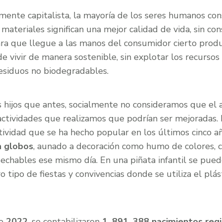
ente capitalista, la mayoría de los seres humanos co
materiales significan una mejor calidad de vida, sin con
ara que llegue a las manos del consumidor cierto produ
e vivir de manera sostenible, sin explotar los recursos 
 residuos no biodegradables.
s hijos que antes, socialmente no consideramos que el
 actividades que realizamos que podrían ser mejoradas.
tividad que se ha hecho popular en los últimos cinco añ
a globos
, aunado a decoración como humo de colores, c
echables ese mismo día. En una piñata infantil se pued
ro tipo de fiestas y convivencias donde se utiliza el plá
te
2022
, se contabilizaron
1, 891, 388 nacimientos reg