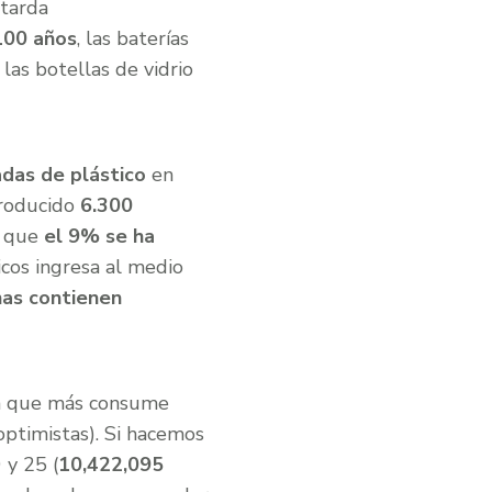
tarda
100 años
, las baterías
las botellas de vidrio
das de plástico
en
producido
6.300
a que
el 9% se ha
icos ingresa al medio
nas contienen
ón que más consume
optimistas). Si hacemos
 y 25 (
10,422,095