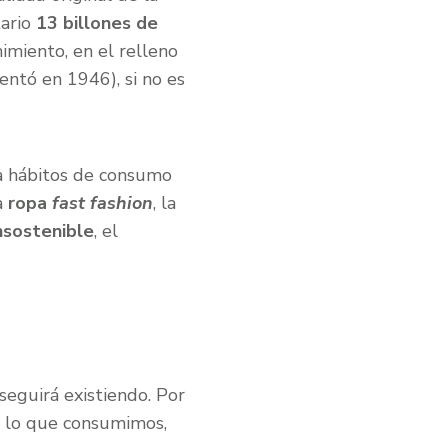
tario
13 billones de
imiento, en el relleno
entó en 1946), si no es
a hábitos de consumo
la
ropa
fast fashion
, la
insostenible
, el
eguirá existiendo. Por
e lo que consumimos,