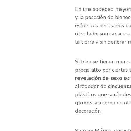
En una sociedad mayorm
y la posesión de bienes 
esfuerzos necesarios p
otro lado, son capaces d
la tierra y sin generar
Si bien se tienen meno
precio alto por ciertas
revelación de sexo
(ac
alrededor de
cincuent
plásticos que serán des
globos
, así como en ot
decoración.
Solo en México, duran