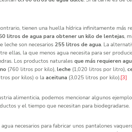
ontrario, tienen una huella hídrica infinitamente más r
50 litros de agua para obtener un kilo de lentejas
, m
de leche son necesarios
255 litros de agua
. La alternat
tre ellas, la que menos agua necesita para ser producid
ndras. Los productos naturales
que más requieren agu
ano
(760 litros por kilo),
leche
(1,020 litros por litro),
c
tros por kilos) o la
aceituna
(3,025 litros por kilo).
[3]
ustria alimenticia, podemos mencionar algunos ejempl
ductos y el tiempo que necesitan para biodegradarse.
agua necesarios para fabricar unos pantalones vaquero