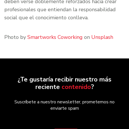
deben verse doblemente reforzados hacia crear
profesionales que entiendan la responsabilidad
social que el conocimiento conlleva.
Photo by
Smartworks Coworking
on
Unsplash
¿Te gustaría recibir nuestro más
reciente
contenido
?
Suscríbete a nuestro newsletter, prometemos no
enviarte spam