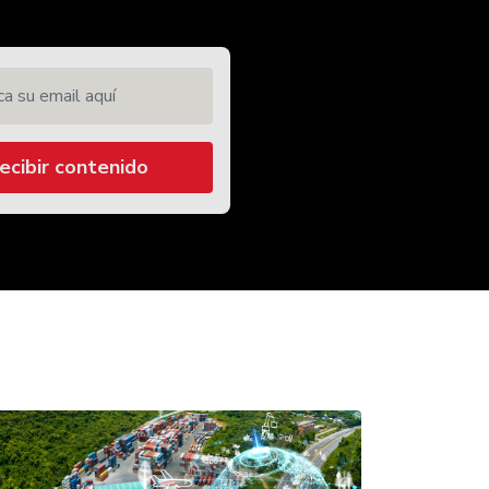
 su email aquí
ecibir contenido