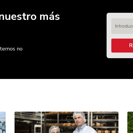
r nuestro más
Introduzca
R
etemos no