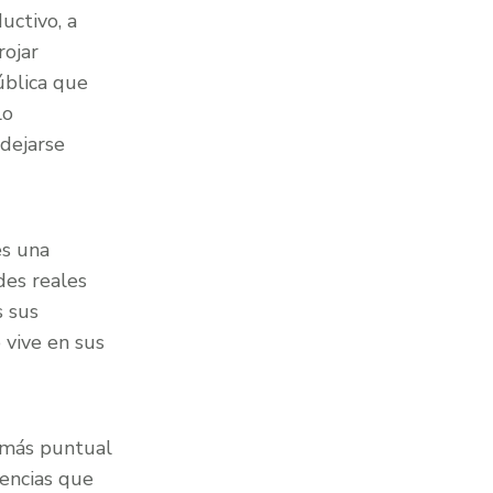
uctivo, a
rojar
ública que
lo
 dejarse
es una
des reales
s sus
 vive en sus
a más puntual
rencias que