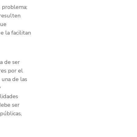
un problema;
resulten
que
 la facilitan
la de ser
res por el
 una de las
y
alidades
debe ser
públicas,