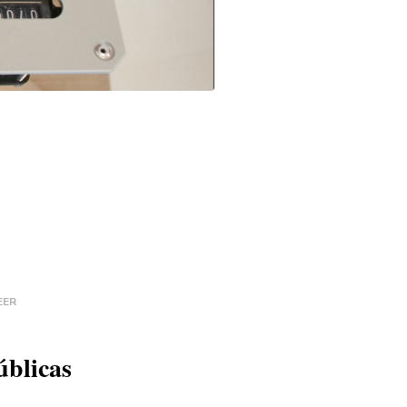
EER
úblicas