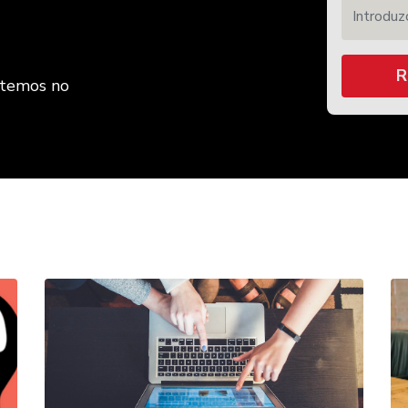
Introduzca
R
etemos no