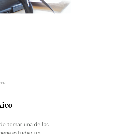
EER
xico
 de tomar una de las
 pena estudiar un