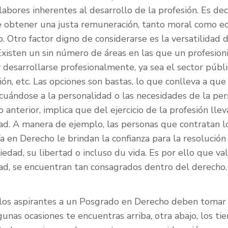
labores inherentes al desarrollo de la profesión. Es de
le obtener una justa remuneración, tanto moral como e
o. Otro factor digno de considerarse es la versatilidad 
xisten un sin número de áreas en las que un profesion
 desarrollarse profesionalmente, ya sea el sector públic
ción, etc. Las opciones son bastas, lo que conlleva a qu
ecuándose a la personalidad o las necesidades de la pe
anterior, implica que del ejercicio de la profesión llev
ad. A manera de ejemplo, las personas que contratan lo
ía en Derecho le brindan la confianza para la resoluci
edad, su libertad o incluso du vida. Es por ello que va
dad, se encuentran tan consagrados dentro del derecho.
los aspirantes a un Posgrado en Derecho deben tomar 
lgunas ocasiones te encuentras arriba, otra abajo, los 