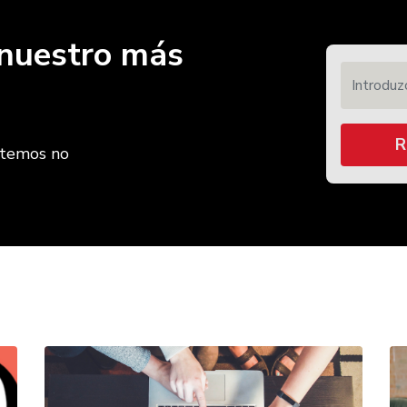
r nuestro más
Introduzca
R
etemos no